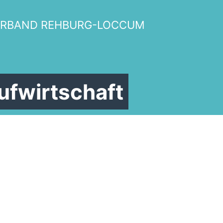
Links
ERBAND REHBURG-LOCCUM
Links
ufwirtschaft
Mitglied werden
Ortsrat Rehburg
Ortsrat Winzlar
Stadtrat Rehburg Loccum