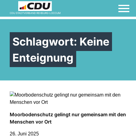
Demokratie lebt vom
CDU STADTVERBAND REHBURG-LOCCUM
Mitmachen! Jetzt Mitglied
werden!
Schlagwort:
Keine
Impressum
Enteignung
Links
Links
Moorbodenschutz gelingt nur gemeinsam mit den
Mitglied werden
Menschen vor Ort
26. Juni 2025